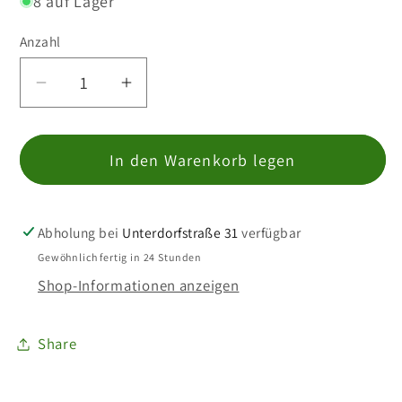
8 auf Lager
verfügbar
Anzahl
Anzahl
Verringere
Erhöhe
die
die
Menge
Menge
In den Warenkorb legen
für
für
Camponotus
Camponotus
nicobarensis
nicobarensis
Abholung bei
Unterdorfstraße 31
verfügbar
Gewöhnlich fertig in 24 Stunden
Shop-Informationen anzeigen
Share