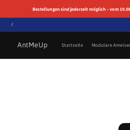
Direkt
zum
Bestellungen sind jederzeit möglich – vom 10.08.
Inhalt
AntMeUp
Startseite
Modulare Ameise
Zu
Produktinforma
springen