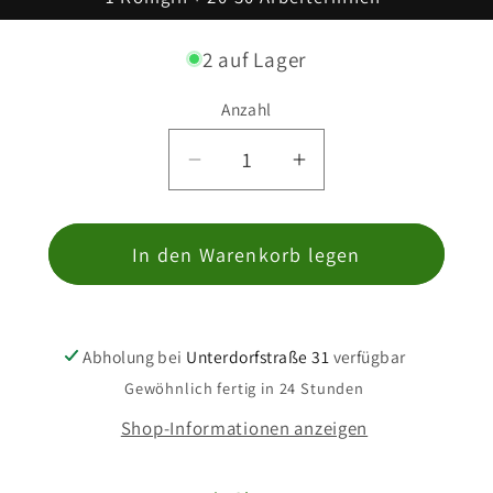
2 auf Lager
Anzahl
Anzahl
Verringere
Erhöhe
die
die
Menge
Menge
In den Warenkorb legen
für
für
Temnothorax
Temnothorax
recedens
recedens
Abholung bei
Unterdorfstraße 31
verfügbar
Gewöhnlich fertig in 24 Stunden
Shop-Informationen anzeigen