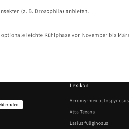
nsekten (z. B. Drosophila) anbieten.
optionale leichte Kühlphase von November bis März
Lexikon
Acromyrmex octospynosus
widerrufen
Atta Texana
Lasius fuliginosus