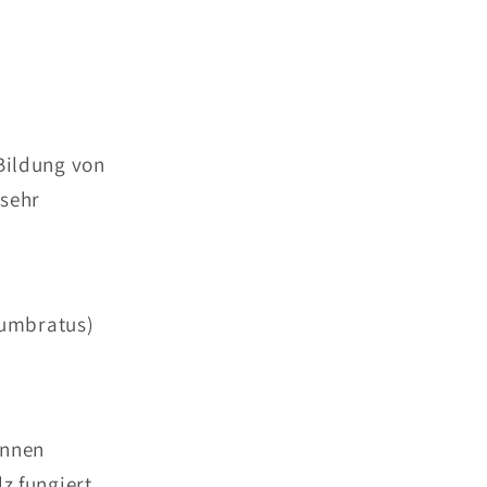
 Bildung von
 sehr
s umbratus)
innen
z fungiert