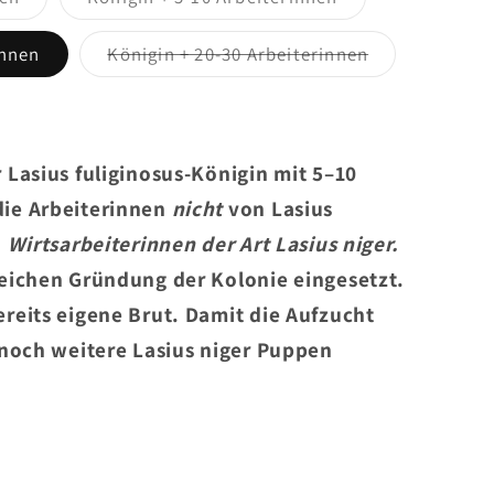
ausverkauft
ausverkauft
oder
oder
nicht
nicht
Variante
innen
Königin + 20-30 Arbeiterinnen
verfügbar
verfügbar
ausverkauft
oder
nicht
verfügbar
 Lasius fuliginosus-Königin mit 5–10
ie Arbeiterinnen
nicht
von Lasius
d
Wirtsarbeiterinnen der Art Lasius niger.
reichen Gründung der Kolonie eingesetzt.
reits eigene Brut. Damit die Aufzucht
 noch weitere Lasius niger Puppen