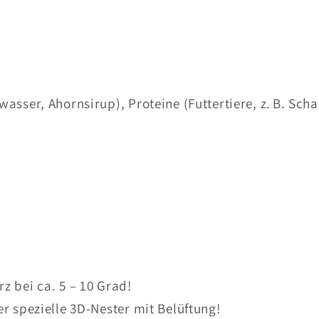
asser, Ahornsirup), Proteine (Futtertiere, z. B. Sch
z bei ca. 5 – 10 Grad!
r spezielle 3D-Nester mit Belüftung!