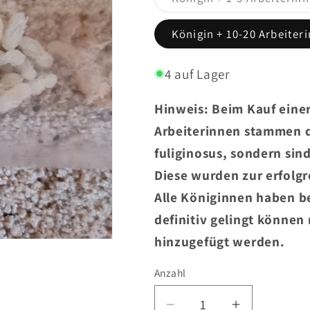
Königin + 10-20 Arbeiter
4 auf Lager
Hinweis: Beim Kauf einer
Arbeiterinnen stammen d
fuliginosus, sondern sin
Diese wurden zur erfolg
Alle Königinnen haben be
definitiv gelingt können
hinzugefügt werden.
Anzahl
Anzahl