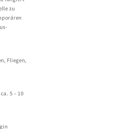
elle zu
emporären
us-
n, Fliegen,
ca. 5 – 10
gin