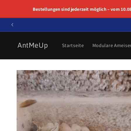
Direkt
zum
Bestellungen sind jederzeit möglich – vom 10.08.
Inhalt
AntMeUp
Startseite
Modulare Ameise
Zu
Produktinformationen
springen