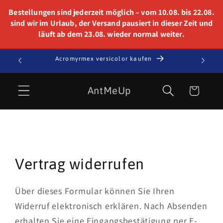
Skip to
Bestellungen sind jederzeit möglich – vom 10.08. bis 22.08.
content
sind wir im Urlaub, der Versand pausiert in dieser Zeit und
läuft ab dem 23.08. wieder normal weiter.
t!
Acromyrmex versicolor kaufen
Cart
AntMeUp
Vertrag widerrufen
Über dieses Formular können Sie Ihren
Widerruf elektronisch erklären. Nach Absenden
erhalten Sie eine Eingangsbestätigung per E-